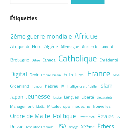
Étiquettes
Afrique
2ème guerre mondiale
Afrique du Nord
Algérie
Allemagne
Ancien testament
Catholique
Bretagne
Canada
Chrétienté
Bêtise
France
Digital
Entretiens
Droit
Empire romain
GIGN
Islam
Groenland
hébreu
IA
humour
Intelligence artificielle
Jeunesse
Japon
Langues
Liberté
Justice
Lieux saints
Management
Mitteleuropa
médecine
Nouvelles
Media
Ordre de Malte
Politique
Revues
Prostitution
RSE
USA
Échecs
Russie
XIXème
Révolution Française
Voyage