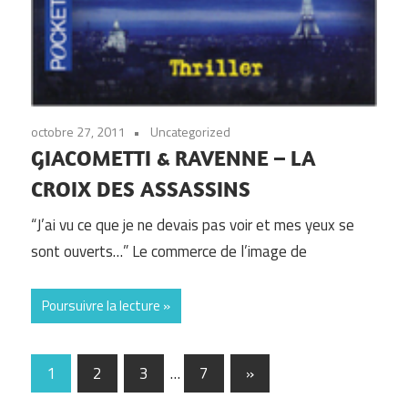
octobre 27, 2011
Uncategorized
GIACOMETTI & RAVENNE – LA
CROIX DES ASSASSINS
“J’ai vu ce que je ne devais pas voir et mes yeux se
sont ouverts…” Le commerce de l’image de
Poursuivre la lecture
Pagination
Next
1
2
3
…
7
»
Posts
des