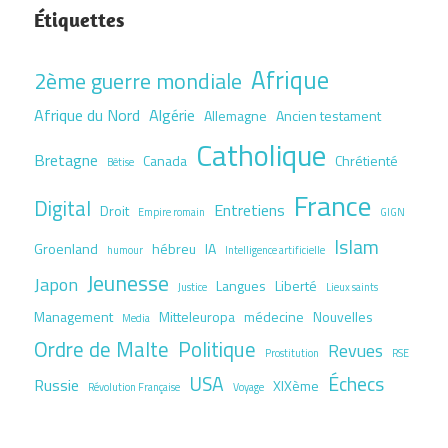
Étiquettes
Afrique
2ème guerre mondiale
Afrique du Nord
Algérie
Allemagne
Ancien testament
Catholique
Bretagne
Canada
Chrétienté
Bêtise
France
Digital
Entretiens
Droit
Empire romain
GIGN
Islam
Groenland
hébreu
IA
humour
Intelligence artificielle
Jeunesse
Japon
Langues
Liberté
Justice
Lieux saints
Management
Mitteleuropa
médecine
Nouvelles
Media
Ordre de Malte
Politique
Revues
Prostitution
RSE
USA
Échecs
Russie
XIXème
Révolution Française
Voyage