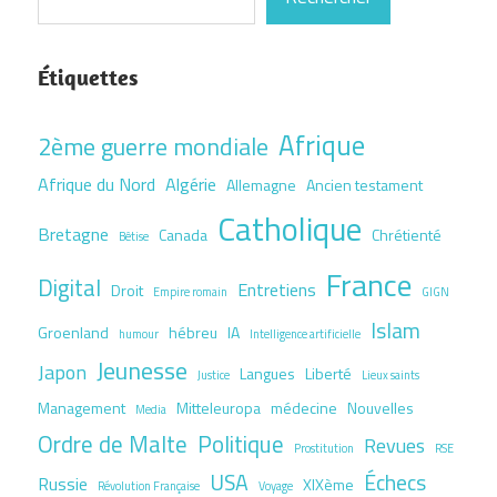
Étiquettes
Afrique
2ème guerre mondiale
Afrique du Nord
Algérie
Allemagne
Ancien testament
Catholique
Bretagne
Canada
Chrétienté
Bêtise
France
Digital
Entretiens
Droit
Empire romain
GIGN
Islam
Groenland
hébreu
IA
humour
Intelligence artificielle
Jeunesse
Japon
Langues
Liberté
Justice
Lieux saints
Management
Mitteleuropa
médecine
Nouvelles
Media
Ordre de Malte
Politique
Revues
Prostitution
RSE
USA
Échecs
Russie
XIXème
Révolution Française
Voyage