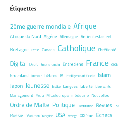
Étiquettes
Afrique
2ème guerre mondiale
Afrique du Nord
Algérie
Allemagne
Ancien testament
Catholique
Bretagne
Canada
Chrétienté
Bêtise
France
Digital
Entretiens
Droit
Empire romain
GIGN
Islam
Groenland
hébreu
IA
humour
Intelligence artificielle
Jeunesse
Japon
Langues
Liberté
Justice
Lieux saints
Management
Mitteleuropa
médecine
Nouvelles
Media
Ordre de Malte
Politique
Revues
Prostitution
RSE
USA
Échecs
Russie
XIXème
Révolution Française
Voyage