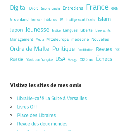
France
Digital
Entretiens
Droit
Empire romain
GIGN
Islam
Groenland
hébreu
IA
humour
Intelligence artificielle
Jeunesse
Japon
Langues
Liberté
Justice
Lieux saints
Management
Mitteleuropa
médecine
Nouvelles
Media
Ordre de Malte
Politique
Revues
Prostitution
RSE
USA
Échecs
Russie
XIXème
Révolution Française
Voyage
Visitez les sites de mes amis
Librairie-café La Suite à Versailles
Livres Off
Place des Libraires
Revue des deux mondes