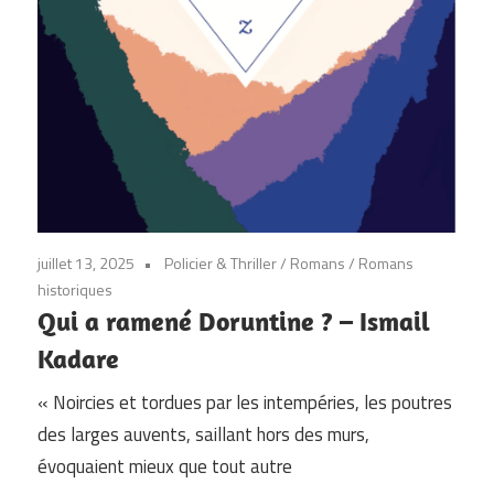
juillet 13, 2025
Policier & Thriller
/
Romans
/
Romans
historiques
Qui a ramené Doruntine ? – Ismail
Kadare
« Noircies et tordues par les intempéries, les poutres
des larges auvents, saillant hors des murs,
évoquaient mieux que tout autre