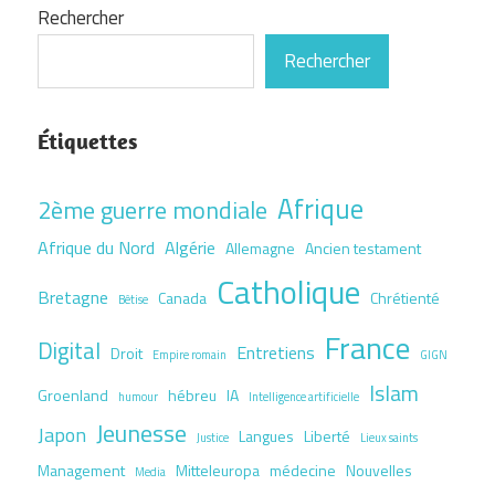
Rechercher
Rechercher
Étiquettes
Afrique
2ème guerre mondiale
Afrique du Nord
Algérie
Allemagne
Ancien testament
Catholique
Bretagne
Canada
Chrétienté
Bêtise
France
Digital
Entretiens
Droit
Empire romain
GIGN
Islam
Groenland
hébreu
IA
humour
Intelligence artificielle
Jeunesse
Japon
Langues
Liberté
Justice
Lieux saints
Management
Mitteleuropa
médecine
Nouvelles
Media