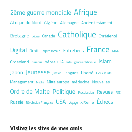
Afrique
2ème guerre mondiale
Afrique du Nord
Algérie
Allemagne
Ancien testament
Catholique
Bretagne
Canada
Chrétienté
Bêtise
France
Digital
Entretiens
Droit
Empire romain
GIGN
Islam
Groenland
hébreu
IA
humour
Intelligence artificielle
Jeunesse
Japon
Langues
Liberté
Justice
Lieux saints
Management
Mitteleuropa
médecine
Nouvelles
Media
Ordre de Malte
Politique
Revues
Prostitution
RSE
USA
Échecs
Russie
XIXème
Révolution Française
Voyage
Visitez les sites de mes amis