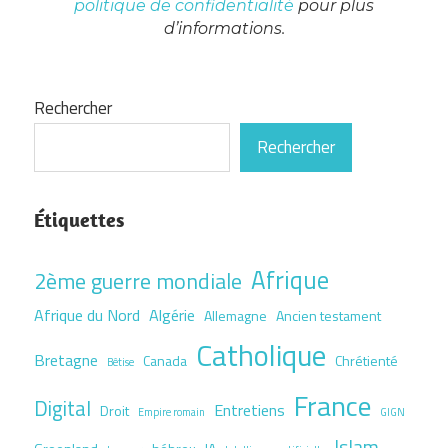
politique de confidentialité
pour plus
d’informations.
Rechercher
Rechercher
Étiquettes
Afrique
2ème guerre mondiale
Afrique du Nord
Algérie
Allemagne
Ancien testament
Catholique
Bretagne
Canada
Chrétienté
Bêtise
France
Digital
Entretiens
Droit
Empire romain
GIGN
Islam