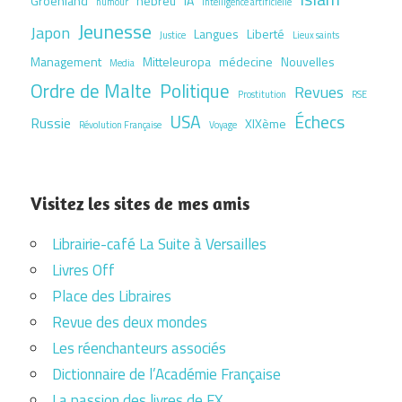
Groenland
hébreu
IA
humour
Intelligence artificielle
Jeunesse
Japon
Langues
Liberté
Justice
Lieux saints
Management
Mitteleuropa
médecine
Nouvelles
Media
Ordre de Malte
Politique
Revues
Prostitution
RSE
USA
Échecs
Russie
XIXème
Révolution Française
Voyage
Visitez les sites de mes amis
Librairie-café La Suite à Versailles
Livres Off
Place des Libraires
Revue des deux mondes
Les réenchanteurs associés
Dictionnaire de l’Académie Française
La passion des livres de FX