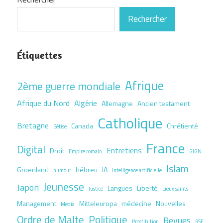
Rechercher
Étiquettes
Afrique
2ème guerre mondiale
Afrique du Nord
Algérie
Allemagne
Ancien testament
Catholique
Bretagne
Canada
Chrétienté
Bêtise
France
Digital
Entretiens
Droit
Empire romain
GIGN
Islam
Groenland
hébreu
IA
humour
Intelligence artificielle
Jeunesse
Japon
Langues
Liberté
Justice
Lieux saints
Management
Mitteleuropa
médecine
Nouvelles
Media
Ordre de Malte
Politique
Revues
Prostitution
RSE