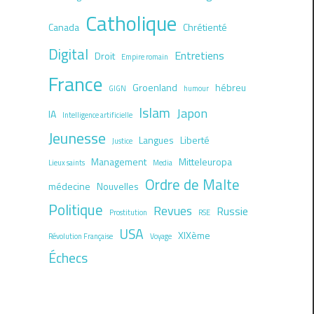
Catholique
Canada
Chrétienté
Digital
Entretiens
Droit
Empire romain
France
Groenland
hébreu
GIGN
humour
Islam
Japon
IA
Intelligence artificielle
Jeunesse
Langues
Liberté
Justice
Management
Mitteleuropa
Lieux saints
Media
Ordre de Malte
médecine
Nouvelles
Politique
Revues
Russie
Prostitution
RSE
USA
XIXème
Révolution Française
Voyage
Échecs