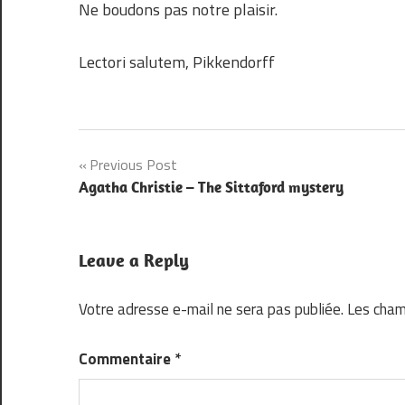
Ne boudons pas notre plaisir.
Lectori salutem, Pikkendorff
Navigation
Previous Post
Agatha Christie – The Sittaford mystery
de
l’article
Leave a Reply
Votre adresse e-mail ne sera pas publiée.
Les cham
Commentaire
*