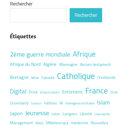
Rechercher
Rechercher
Étiquettes
Afrique
2ème guerre mondiale
Afrique du Nord
Algérie
Allemagne
Ancien testament
Catholique
Bretagne
Canada
Chrétienté
Bêtise
France
Digital
Entretiens
Droit
Empire romain
GIGN
Islam
Groenland
hébreu
IA
humour
Intelligence artificielle
Jeunesse
Japon
Langues
Liberté
Justice
Lieux saints
Management
Mitteleuropa
médecine
Nouvelles
Media