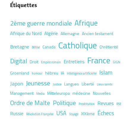
Étiquettes
Afrique
2ème guerre mondiale
Afrique du Nord
Algérie
Allemagne
Ancien testament
Catholique
Bretagne
Canada
Chrétienté
Bêtise
France
Digital
Entretiens
Droit
Empire romain
GIGN
Islam
Groenland
hébreu
IA
humour
Intelligence artificielle
Jeunesse
Japon
Langues
Liberté
Justice
Lieux saints
Management
Mitteleuropa
médecine
Nouvelles
Media
Ordre de Malte
Politique
Revues
Prostitution
RSE
USA
Échecs
Russie
XIXème
Révolution Française
Voyage