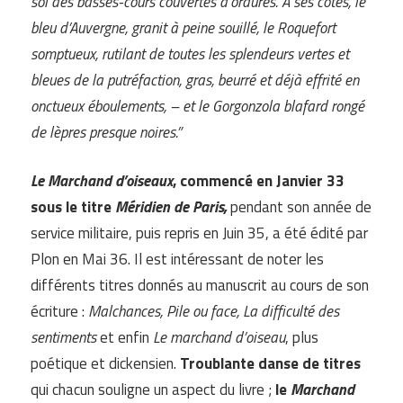
sol des basses-cours couvertes d’ordures. A ses cotés, le
bleu d’Auvergne, granit à peine souillé, le Roquefort
somptueux, rutilant de toutes les splendeurs vertes et
bleues de la putréfaction, gras, beurré et déjà effrité en
onctueux éboulements, – et le Gorgonzola blafard rongé
de lèpres presque noires.”
Le Marchand d’oiseaux
, commencé en Janvier 33
sous le titre
Méridien de Paris,
pendant son année de
service militaire, puis repris en Juin 35, a été édité par
Plon en Mai 36. Il est intéressant de noter les
différents titres donnés au manuscrit au cours de son
écriture :
Malchances, Pile ou face, La difficulté des
sentiments
et enfin
Le marchand d’oiseau
, plus
poétique et dickensien.
Troublante danse de titres
qui chacun souligne un aspect du livre ;
le
Marchand