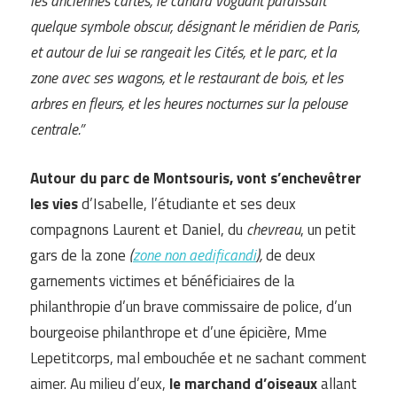
les anciennes cartes, le canard voguant paraissait
quelque symbole obscur, désignant le méridien de Paris,
et autour de lui se rangeait les Cités, et le parc, et la
zone avec ses wagons, et le restaurant de bois, et les
arbres en fleurs, et les heures nocturnes sur la pelouse
centrale.”
Autour du parc de Montsouris, vont s’enchevêtrer
les vies
d’Isabelle, l’étudiante et ses deux
compagnons Laurent et Daniel, du
chevreau
, un petit
gars de la zone
(
zone non aedificandi
),
de deux
garnements victimes et bénéficiaires de la
philanthropie d’un brave commissaire de police, d’un
bourgeoise philanthrope et d’une épicière, Mme
Lepetitcorps, mal embouchée et ne sachant comment
aimer. Au milieu d’eux,
le marchand d’oiseaux
allant