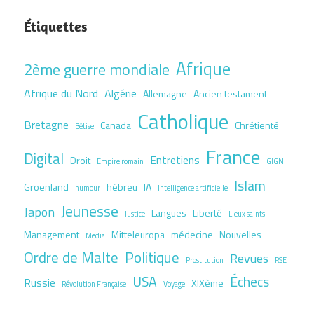
Étiquettes
Afrique
2ème guerre mondiale
Afrique du Nord
Algérie
Allemagne
Ancien testament
Catholique
Bretagne
Canada
Chrétienté
Bêtise
France
Digital
Entretiens
Droit
Empire romain
GIGN
Islam
Groenland
hébreu
IA
humour
Intelligence artificielle
Jeunesse
Japon
Langues
Liberté
Justice
Lieux saints
Management
Mitteleuropa
médecine
Nouvelles
Media
Ordre de Malte
Politique
Revues
Prostitution
RSE
USA
Échecs
Russie
XIXème
Révolution Française
Voyage