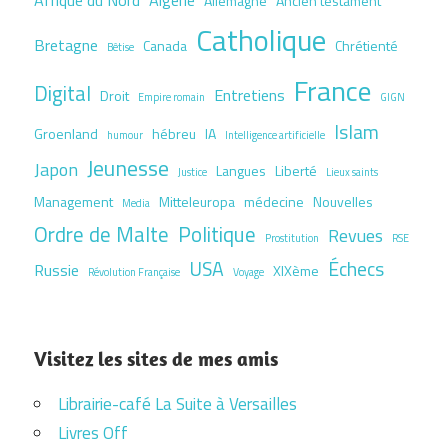
Allemagne
Ancien testament
Catholique
Bretagne
Canada
Chrétienté
Bêtise
France
Digital
Entretiens
Droit
Empire romain
GIGN
Islam
Groenland
hébreu
IA
humour
Intelligence artificielle
Jeunesse
Japon
Langues
Liberté
Justice
Lieux saints
Management
Mitteleuropa
médecine
Nouvelles
Media
Ordre de Malte
Politique
Revues
Prostitution
RSE
USA
Échecs
Russie
XIXème
Révolution Française
Voyage
Visitez les sites de mes amis
Librairie-café La Suite à Versailles
Livres Off