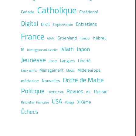
Catholique
Canada
Chrétienté
Digital
Entretiens
Droit
Empire romain
France
Groenland
hébreu
GIGN
humour
Islam
Japon
IA
Intelligence artificielle
Jeunesse
Langues
Liberté
Justice
Management
Mitteleuropa
Lieux saints
Media
Ordre de Malte
médecine
Nouvelles
Politique
Revues
Russie
Prostitution
RSE
USA
XIXème
Révolution Française
Voyage
Échecs