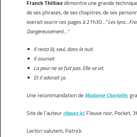
Franck Thilliez
démontre une grande technique re
de ses phrases, de ses chapitres, de ses personn
oserait ouvrir ces pages à 21h30…“
Les lynx…Fra
Dangereusement…”
Il resta là, seul, dans la nuit.
Il souriait.
La peur ne se fuit pas. Elle se vit.
Et il adorait ça.
Une recommandation de
Madame Charlotte
, gr
Site de l’auteur
cliquez ici
, Fleuve noir, Pocket, 
Lectori salutem, Patrick