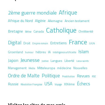
Afrique
2ème guerre mondiale
Afrique du Nord
Algérie
Allemagne
Ancien testament
Catholique
Bretagne
Canada
Chrétienté
Bêtise
France
Digital
Entretiens
Droit
Empire romain
GIGN
Islam
Groenland
hébreu
IA
humour
Intelligence artificielle
Jeunesse
Japon
Langues
Liberté
Justice
Lieux saints
Management
Mitteleuropa
médecine
Nouvelles
Media
Ordre de Malte
Politique
Revues
Prostitution
RSE
USA
Échecs
Russie
XIXème
Révolution Française
Voyage
Visitez les sites de mes amis