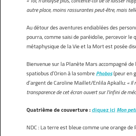
« Toi, n’analyse plus, contente-toi de te laisser h
autre place, moins rassurantes peut-être, mais tell
Au détour des aventures endiablées des personna
pourra, comme saisi de paréidolie, percevoir le
métaphysique de la Vie et la Mort est posée di
Bienvenue sur la Planète Mars accompagné de l
spatiobus d’Orion à la sombre
Phobos
(peur en g
d’argent de Caroline Maillet/Enlila Apkallu:
« Il
transparence de cet écran ouvert sur l’infini de mé
Quatrième de couverture :
c
liquez ici
Mon peti
NDC : La terre est bleue comme une orange de Pa