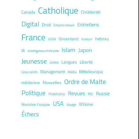
Catholique
Canada
Chrétienté
Digital
Entretiens
Droit
Empire romain
France
Groenland
hébreu
GIGN
humour
Islam
Japon
IA
Intelligence artificielle
Jeunesse
Langues
Liberté
Justice
Management
Mitteleuropa
Lieux saints
Media
Ordre de Malte
médecine
Nouvelles
Politique
Revues
Russie
Prostitution
RSE
USA
XIXème
Révolution Française
Voyage
Échecs