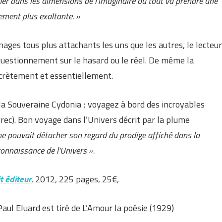
apper dans les dimensions de l’imaginaire où tout va prendre une
ement plus exaltante. »
ges tous plus attachants les uns que les autres, le lecteur
 questionnement sur le hasard ou le réel. De même la
scrètement et essentiellement.
a Souveraine Cydonia ; voyagez à bord des incroyables
rec). Bon voyage dans l’Univers décrit par la plume
 ne pouvait détacher son regard du prodige affiché dans la
connaissance de l’Univers ».
t éditeur
, 2012, 225 pages, 25€,
ul Eluard est tiré de L’Amour la poésie (1929)