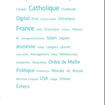
Catholique
Canada
Chrétienté
Digital
Entretiens
Droit
Empire romain
France
Groenland
hébreu
GIGN
humour
Islam
Japon
IA
Intelligence artificielle
Jeunesse
Langues
Liberté
Justice
Management
Mitteleuropa
Lieux saints
Media
Ordre de Malte
médecine
Nouvelles
Politique
Revues
Russie
Prostitution
RSE
USA
XIXème
Révolution Française
Voyage
Échecs
E