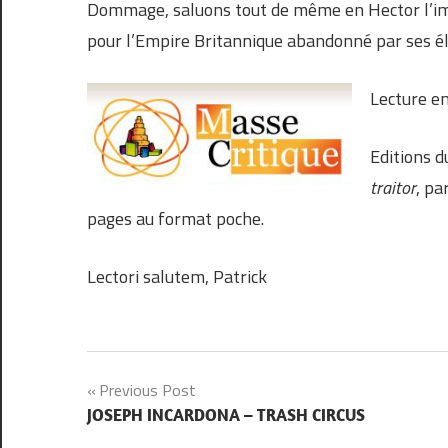
Dommage, saluons tout de même en Hector l’ima
pour l’Empire Britannique abandonné par ses éli
Lecture e
Editions d
traitor
, pa
pages au format poche.
Lectori salutem, Patrick
Navigation
Previous Post
JOSEPH INCARDONA – TRASH CIRCUS
de