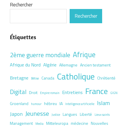
Rechercher
Rechercher
Étiquettes
Afrique
2ème guerre mondiale
Afrique du Nord
Algérie
Allemagne
Ancien testament
Catholique
Bretagne
Canada
Chrétienté
Bêtise
France
Digital
Entretiens
Droit
Empire romain
GIGN
Islam
Groenland
hébreu
IA
humour
Intelligence artificielle
Jeunesse
Japon
Langues
Liberté
Justice
Lieux saints
Management
Mitteleuropa
médecine
Nouvelles
Media