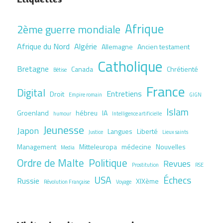
Afrique
2ème guerre mondiale
Afrique du Nord
Algérie
Allemagne
Ancien testament
Catholique
Bretagne
Canada
Chrétienté
Bêtise
France
Digital
Entretiens
Droit
Empire romain
GIGN
Islam
Groenland
hébreu
IA
humour
Intelligence artificielle
Jeunesse
Japon
Langues
Liberté
Justice
Lieux saints
Management
Mitteleuropa
médecine
Nouvelles
Media
Ordre de Malte
Politique
Revues
Prostitution
RSE
USA
Échecs
Russie
XIXème
Révolution Française
Voyage