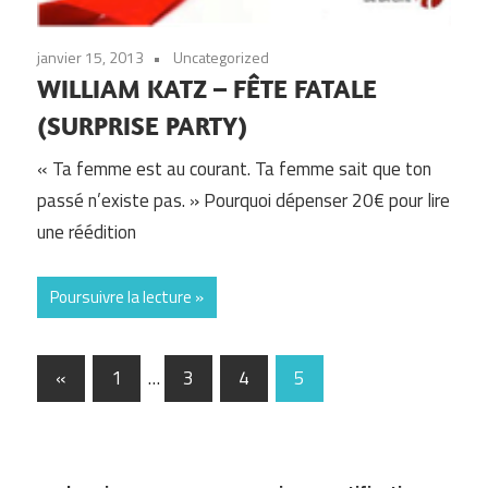
janvier 15, 2013
Uncategorized
WILLIAM KATZ – FÊTE FATALE
(SURPRISE PARTY)
« Ta femme est au courant. Ta femme sait que ton
passé n’existe pas. » Pourquoi dépenser 20€ pour lire
une réédition
Poursuivre la lecture
Pagination
Previous
«
1
…
3
4
5
Posts
des
publications