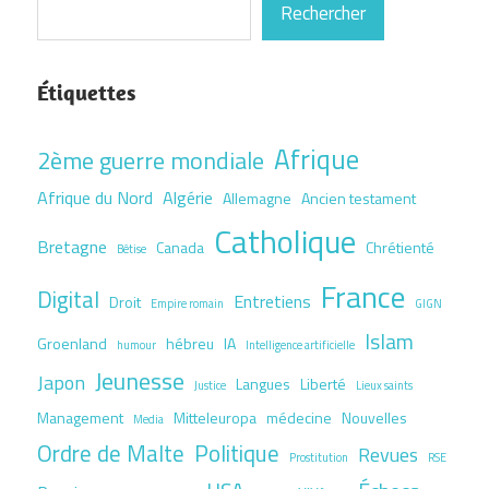
Rechercher
Étiquettes
Afrique
2ème guerre mondiale
Afrique du Nord
Algérie
Allemagne
Ancien testament
Catholique
Bretagne
Canada
Chrétienté
Bêtise
France
Digital
Entretiens
Droit
Empire romain
GIGN
Islam
Groenland
hébreu
IA
humour
Intelligence artificielle
Jeunesse
Japon
Langues
Liberté
Justice
Lieux saints
Management
Mitteleuropa
médecine
Nouvelles
Media
Ordre de Malte
Politique
Revues
Prostitution
RSE