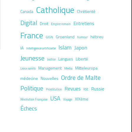
Catholique
Canada
Chrétienté
Digital
Entretiens
Droit
Empire romain
France
Groenland
hébreu
GIGN
humour
Islam
Japon
IA
Intelligence artificielle
Jeunesse
Langues
Liberté
Justice
Management
Mitteleuropa
Lieux saints
Media
Ordre de Malte
médecine
Nouvelles
Politique
Revues
Russie
Prostitution
RSE
USA
XIXème
Révolution Française
Voyage
Échecs