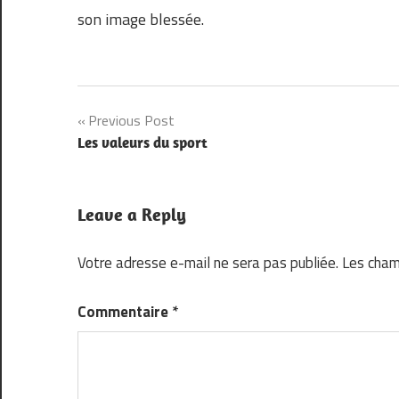
son image blessée.
Navigation
Previous Post
Les valeurs du sport
de
l’article
Leave a Reply
Votre adresse e-mail ne sera pas publiée.
Les cham
Commentaire
*