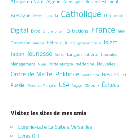
Afrique du Nord
Algérie
Allemagne
Ancien testament
Catholique
Bretagne
Canada
Chrétienté
Bêtise
France
Digital
Entretiens
Droit
Empire romain
GIGN
Islam
Groenland
hébreu
IA
humour
Intelligence artificielle
Jeunesse
Japon
Langues
Liberté
Justice
Lieux saints
Management
Mitteleuropa
médecine
Nouvelles
Media
Ordre de Malte
Politique
Revues
Prostitution
RSE
USA
Échecs
Russie
XIXème
Révolution Française
Voyage
Visitez les sites de mes amis
Librairie-café La Suite à Versailles
Livres Off