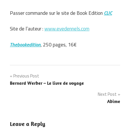
Passer commande sur le site de Book Edition
CLIC
Site de l’auteur :
www.evedennels.com
Thebookedition
, 250 pages, 16€
Navigation
Previous Post
Bernard Werber – Le livre de voyage
de
Next Post
l’article
Abime
Leave a Reply