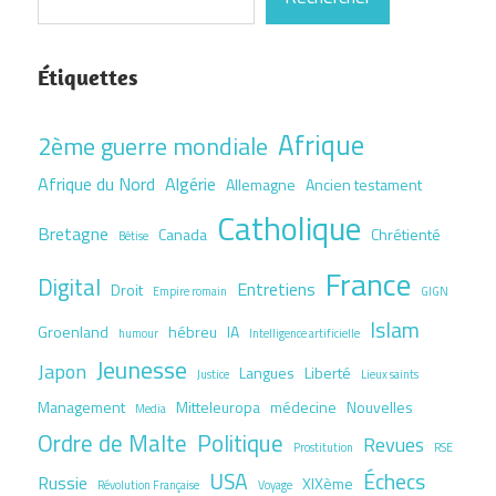
Étiquettes
Afrique
2ème guerre mondiale
Afrique du Nord
Algérie
Allemagne
Ancien testament
Catholique
Bretagne
Canada
Chrétienté
Bêtise
France
Digital
Entretiens
Droit
Empire romain
GIGN
Islam
Groenland
hébreu
IA
humour
Intelligence artificielle
Jeunesse
Japon
Langues
Liberté
Justice
Lieux saints
Management
Mitteleuropa
médecine
Nouvelles
Media
Ordre de Malte
Politique
Revues
Prostitution
RSE
USA
Échecs
Russie
XIXème
Révolution Française
Voyage