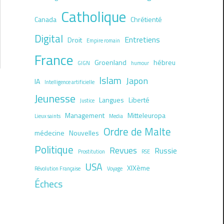
Catholique
Canada
Chrétienté
Digital
Entretiens
Droit
Empire romain
France
Groenland
hébreu
GIGN
humour
Islam
Japon
IA
Intelligence artificielle
Jeunesse
Langues
Liberté
Justice
Management
Mitteleuropa
Lieux saints
Media
Ordre de Malte
médecine
Nouvelles
Politique
Revues
Russie
Prostitution
RSE
USA
XIXème
Révolution Française
Voyage
Échecs