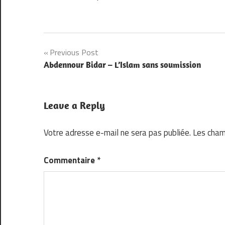
Navigation
Previous Post
Abdennour Bidar – L’Islam sans soumission
de
l’article
Leave a Reply
Votre adresse e-mail ne sera pas publiée.
Les cham
Commentaire
*