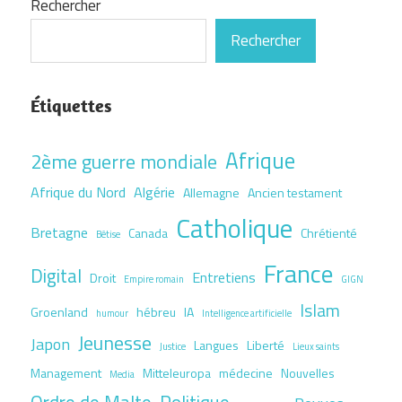
Rechercher
Rechercher
Étiquettes
Afrique
2ème guerre mondiale
Afrique du Nord
Algérie
Allemagne
Ancien testament
Catholique
Bretagne
Canada
Chrétienté
Bêtise
France
Digital
Entretiens
Droit
Empire romain
GIGN
Islam
Groenland
hébreu
IA
humour
Intelligence artificielle
Jeunesse
Japon
Langues
Liberté
Justice
Lieux saints
Management
Mitteleuropa
médecine
Nouvelles
Media
Ordre de Malte
Politique