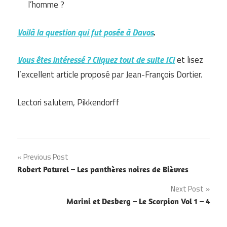
l’homme ?
Voilà la question qui fut posée à Davos
.
Vous êtes intéressé ? Cliquez tout de suite ICI
et lisez
l’excellent article proposé par Jean-François Dortier.
Lectori salutem, Pikkendorff
Navigation
Previous Post
Robert Paturel – Les panthères noires de Bièvres
de
Next Post
l’article
Marini et Desberg – Le Scorpion Vol 1 – 4