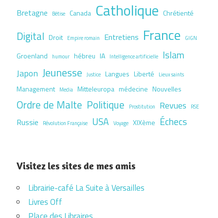
Catholique
Bretagne
Canada
Chrétienté
Bêtise
France
Digital
Entretiens
Droit
Empire romain
GIGN
Islam
Groenland
hébreu
IA
humour
Intelligence artificielle
Jeunesse
Japon
Langues
Liberté
Justice
Lieux saints
Management
Mitteleuropa
médecine
Nouvelles
Media
Ordre de Malte
Politique
Revues
Prostitution
RSE
USA
Échecs
Russie
XIXème
Révolution Française
Voyage
Visitez les sites de mes amis
Librairie-café La Suite à Versailles
Livres Off
Place des Libraires