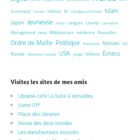
Islam
Groenland
hébreu
IA
humour
Intelligence artificielle
Jeunesse
Japon
Langues
Liberté
Justice
Lieux saints
Management
Mitteleuropa
médecine
Nouvelles
Media
Ordre de Malte
Politique
Revues
Prostitution
RSE
USA
Échecs
Russie
XIXème
Révolution Française
Voyage
Visitez les sites de mes amis
Librairie-café La Suite à Versailles
Livres Off
Place des Libraires
Revue des deux mondes
Les réenchanteurs associés