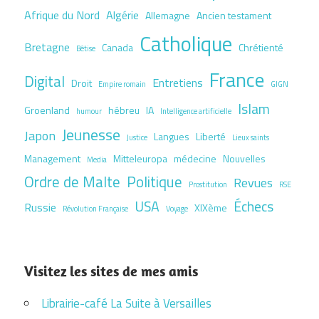
Afrique du Nord
Algérie
Allemagne
Ancien testament
Catholique
Bretagne
Canada
Chrétienté
Bêtise
France
Digital
Entretiens
Droit
Empire romain
GIGN
Islam
Groenland
hébreu
IA
humour
Intelligence artificielle
Jeunesse
Japon
Langues
Liberté
Justice
Lieux saints
Management
Mitteleuropa
médecine
Nouvelles
Media
Ordre de Malte
Politique
Revues
Prostitution
RSE
USA
Échecs
Russie
XIXème
Révolution Française
Voyage
Visitez les sites de mes amis
Librairie-café La Suite à Versailles