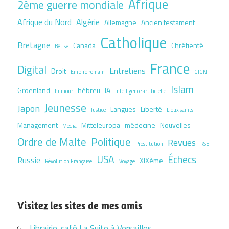
Afrique
2ème guerre mondiale
Afrique du Nord
Algérie
Allemagne
Ancien testament
Catholique
Bretagne
Canada
Chrétienté
Bêtise
France
Digital
Entretiens
Droit
Empire romain
GIGN
Islam
Groenland
hébreu
IA
humour
Intelligence artificielle
Jeunesse
Japon
Langues
Liberté
Justice
Lieux saints
Management
Mitteleuropa
médecine
Nouvelles
Media
Ordre de Malte
Politique
Revues
Prostitution
RSE
USA
Échecs
Russie
XIXème
Révolution Française
Voyage
Visitez les sites de mes amis
Librairie-café La Suite à Versailles