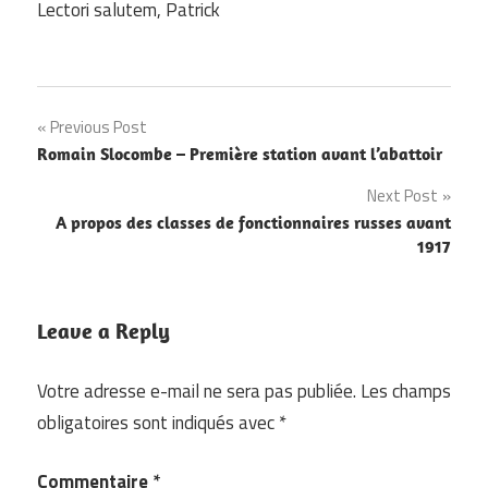
Lectori salutem, Patrick
Navigation
Previous Post
Romain Slocombe – Première station avant l’abattoir
de
Next Post
l’article
A propos des classes de fonctionnaires russes avant
1917
Leave a Reply
Votre adresse e-mail ne sera pas publiée.
Les champs
obligatoires sont indiqués avec
*
Commentaire
*