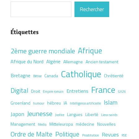
Rechercher
Étiquettes
Afrique
2ème guerre mondiale
Afrique du Nord
Algérie
Allemagne
Ancien testament
Catholique
Bretagne
Canada
Chrétienté
Bêtise
France
Digital
Entretiens
Droit
Empire romain
GIGN
Islam
Groenland
hébreu
IA
humour
Intelligence artificielle
Jeunesse
Japon
Langues
Liberté
Justice
Lieux saints
Management
Mitteleuropa
médecine
Nouvelles
Media
Ordre de Malte
Politique
Revues
Prostitution
RSE