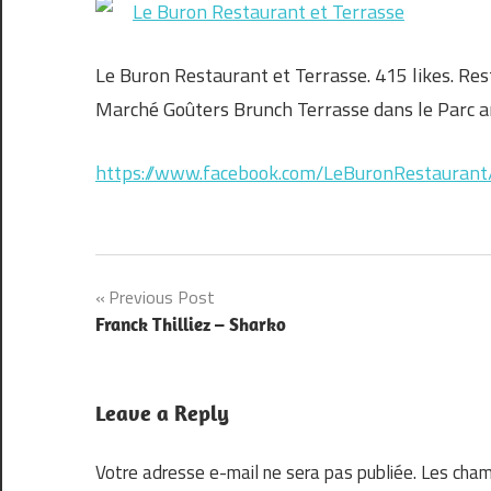
Le Buron Restaurant et Terrasse
Le Buron Restaurant et Terrasse. 415 likes. Rest
Marché Goûters Brunch Terrasse dans le Parc 
https://www.facebook.com/LeBuronRestaurant
Navigation
Previous Post
Franck Thilliez – Sharko
de
l’article
Leave a Reply
Votre adresse e-mail ne sera pas publiée.
Les cham