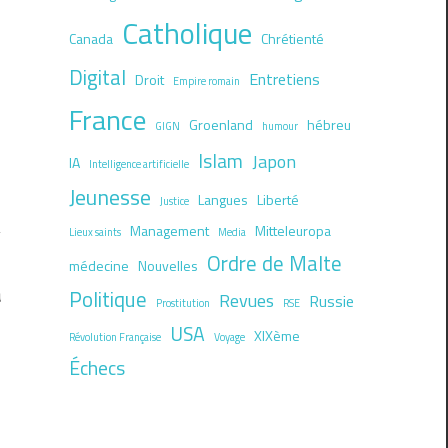
Catholique
Canada
Chrétienté
Digital
Entretiens
Droit
Empire romain
France
Groenland
hébreu
GIGN
humour
Islam
Japon
IA
Intelligence artificielle
Jeunesse
Langues
Liberté
Justice
Management
Mitteleuropa
Lieux saints
Media
Ordre de Malte
médecine
Nouvelles
Politique
a
Revues
Russie
Prostitution
RSE
USA
XIXème
Révolution Française
Voyage
Échecs