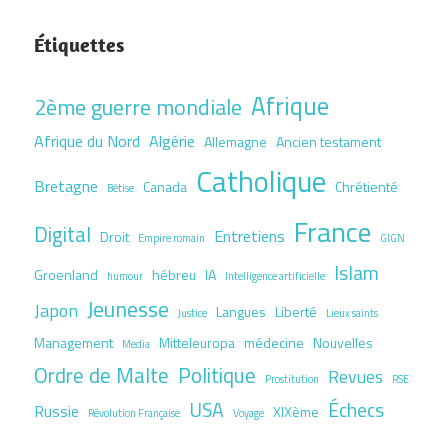
Étiquettes
Afrique
2ème guerre mondiale
Afrique du Nord
Algérie
Allemagne
Ancien testament
Catholique
Bretagne
Canada
Chrétienté
Bêtise
France
Digital
Entretiens
Droit
Empire romain
GIGN
Islam
Groenland
hébreu
IA
humour
Intelligence artificielle
Jeunesse
Japon
Langues
Liberté
Justice
Lieux saints
Management
Mitteleuropa
médecine
Nouvelles
Media
Ordre de Malte
Politique
Revues
Prostitution
RSE
USA
Échecs
Russie
XIXème
Révolution Française
Voyage