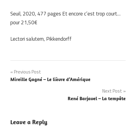
Seuil, 2020, 477 pages Et encore c’est trop court…
pour 21,50€
Lectori salutem, Pikkendorff
Navigation
Previous Post
Mireille Gagné – Le lièvre d’Amérique
de
Next Post
l’article
René Barjavel – La tempête
Leave a Reply