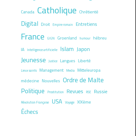
Catholique
Canada
Chrétienté
Digital
Entretiens
Droit
Empire romain
France
Groenland
hébreu
GIGN
humour
Islam
Japon
IA
Intelligence artificielle
Jeunesse
Langues
Liberté
Justice
Management
Mitteleuropa
Lieux saints
Media
Ordre de Malte
médecine
Nouvelles
Politique
Revues
Russie
Prostitution
RSE
USA
XIXème
Révolution Française
Voyage
Échecs