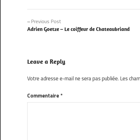
Navigation
Previous Post
Adrien Goetze – Le coiffeur de Chateaubriand
de
l’article
Leave a Reply
Votre adresse e-mail ne sera pas publiée.
Les cham
Commentaire
*