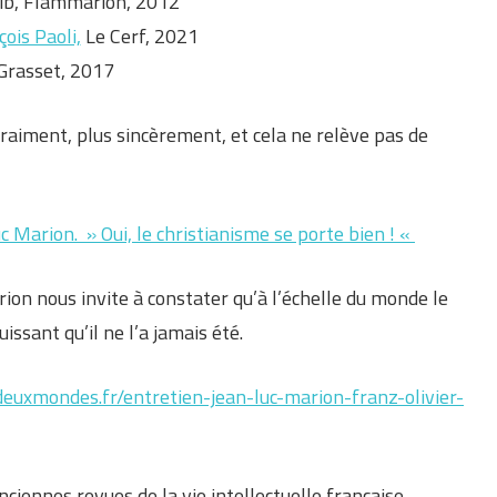
bib, Flammarion, 2012
ois Paoli,
Le Cerf, 2021
 Grasset, 2017
vraiment, plus sincèrement, et cela ne relève pas de
 Marion. » Oui, le christianisme se porte bien ! «
ion nous invite à constater qu’à l’échelle du monde le
issant qu’il ne l’a jamais été.
euxmondes.fr/entretien-jean-luc-marion-franz-olivier-
ciennes revues de la vie intellectuelle française