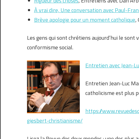
Rigueur des choses
, Entretiens avec Dan Ar
À vrai dire, Une conversation avec Paul-Franç
Brève apologie pour un moment catholique
,
Les gens qui sont chrétiens aujourd’hui le sont 
conformisme social.
Entretien avec Jean-Luc
Entretien Jean-Luc Mar
catholicisme est plus pu
https://www.revuedesd
giesbert-christianisme/
Lisez la Revue des deux mondes : une des plus an