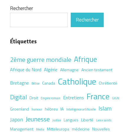
Rechercher
Rechercher
Étiquettes
Afrique
2ème guerre mondiale
Afrique du Nord
Algérie
Allemagne
Ancien testament
Catholique
Bretagne
Canada
Chrétienté
Bêtise
France
Digital
Entretiens
Droit
Empire romain
GIGN
Islam
Groenland
hébreu
IA
humour
Intelligence artificielle
Jeunesse
Japon
Langues
Liberté
Justice
Lieux saints
Management
Mitteleuropa
médecine
Nouvelles
Media