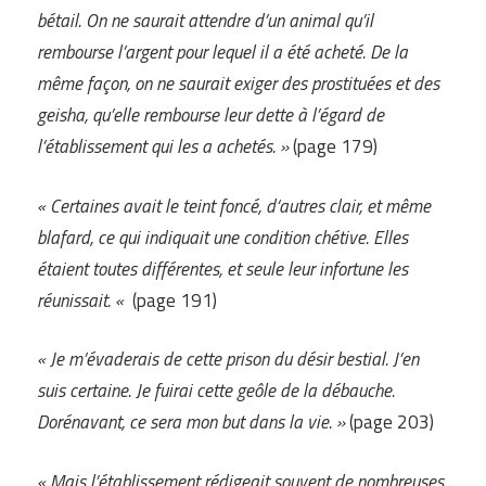
bétail. On ne saurait attendre d’un animal qu’il
rembourse l’argent pour lequel il a été acheté. De la
même façon, on ne saurait exiger des prostituées et des
geisha, qu’elle rembourse leur dette à l’égard de
l’établissement qui les a achetés. »
(page 179)
« Certaines avait le teint foncé,
d
‘autres
c
lair, et même
blafard, ce qui indiqu
ait
une condition chétive. Elles
étaient toutes différentes, et seul
e
leur infortune les
réunissait. «
(page 191)
« Je m’évaderais de cette prison du désir bestial. J’en
suis certaine. Je fuirai cette
geôle
de la débauche.
Dorénavant, ce sera mon but dans la vie. »
(page 203)
« Mais l’établissement rédig
eait
souvent de nombreuses