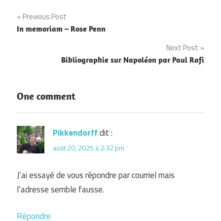
Navigation
Previous Post
In memoriam – Rose Penn
de
Next Post
l’article
Bibliographie sur Napoléon par Paul Rafi
One comment
Pikkendorff
dit :
août 20, 2025 à 2:32 pm
J’ai essayé de vous répondre par courriel mais
l’adresse semble fausse.
Répondre