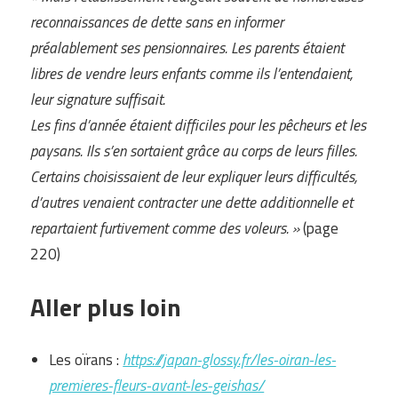
reconnaissance
s
de dette sans en informer
préalablement ses pensionnaires. Les parents étaient
libres de vendre leurs enfants
c
omme il
s
l’entendai
en
t,
leur signature suffisait.
Les fin
s
d’année étai
en
t difficile
s
pour les pêcheurs et les
paysans. Il
s
s’en sortai
en
t grâce au corps de leurs filles.
Certains choisiss
aie
nt de leur expliquer leur
s
difficulté
s
,
d’autres venaient contract
er
une dette additionnel
le
et
repart
aient
furtivement comme des voleurs. »
(page
220)
Aller plus loin
Les oïrans :
https://japan-glossy.fr/les-oiran-les-
premieres-fleurs-avant-les-geishas/