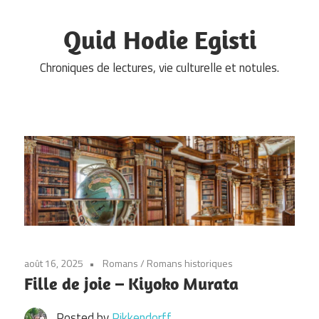
Skip
to
Quid Hodie Egisti
content
Chroniques de lectures, vie culturelle et notules.
août 16, 2025
Romans
/
Romans historiques
Fille de joie – Kiyoko Murata
Posted by
Pikkendorff