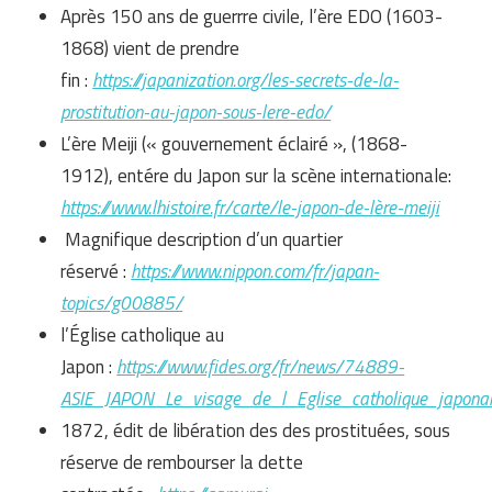
Après 150 ans de guerrre civile, l’ère EDO (1603-
1868) vient de prendre
fin :
https://japanization.org/les-secrets-de-la-
prostitution-au-japon-sous-lere-edo/
L’ère Meiji (« gouvernement éclairé », (1868-
1912), entére du Japon sur la scène internationale:
https://www.lhistoire.fr/carte/le-japon-de-lère-meiji
Magnifique description d’un quartier
réservé :
https://www.nippon.com/fr/japan-
topics/g00885/
l’Église catholique au
Japon :
https://www.fides.org/fr/news/74889-
ASIE_JAPON_Le_visage_de_l_Eglise_catholique_japona
1872, édit de libération des des prostituées, sous
réserve de rembourser la dette