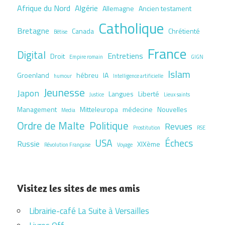
Afrique du Nord
Algérie
Allemagne
Ancien testament
Catholique
Bretagne
Canada
Chrétienté
Bêtise
France
Digital
Entretiens
Droit
Empire romain
GIGN
Islam
Groenland
hébreu
IA
humour
Intelligence artificielle
Jeunesse
Japon
Langues
Liberté
Justice
Lieux saints
Management
Mitteleuropa
médecine
Nouvelles
Media
Ordre de Malte
Politique
Revues
Prostitution
RSE
USA
Échecs
Russie
XIXème
Révolution Française
Voyage
Visitez les sites de mes amis
Librairie-café La Suite à Versailles