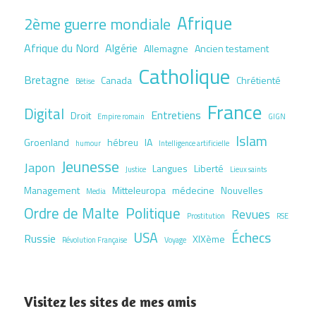
Afrique
2ème guerre mondiale
Afrique du Nord
Algérie
Allemagne
Ancien testament
Catholique
Bretagne
Canada
Chrétienté
Bêtise
France
Digital
Entretiens
Droit
Empire romain
GIGN
Islam
Groenland
hébreu
IA
humour
Intelligence artificielle
Jeunesse
Japon
Langues
Liberté
Justice
Lieux saints
Management
Mitteleuropa
médecine
Nouvelles
Media
Ordre de Malte
Politique
Revues
Prostitution
RSE
USA
Échecs
Russie
XIXème
Révolution Française
Voyage
Visitez les sites de mes amis