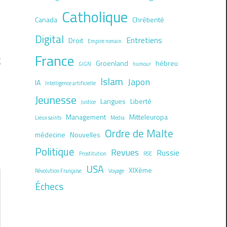
Catholique
Canada
Chrétienté
Digital
Entretiens
Droit
Empire romain
France
E
Groenland
hébreu
GIGN
humour
Islam
Japon
IA
Intelligence artificielle
Jeunesse
Langues
Liberté
Justice
Management
Mitteleuropa
Lieux saints
Media
Ordre de Malte
médecine
Nouvelles
Politique
Revues
Russie
Prostitution
RSE
USA
XIXème
Révolution Française
Voyage
Échecs