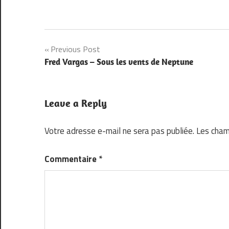
Navigation
Previous Post
Fred Vargas – Sous les vents de Neptune
de
l’article
Leave a Reply
Votre adresse e-mail ne sera pas publiée.
Les cham
Commentaire
*