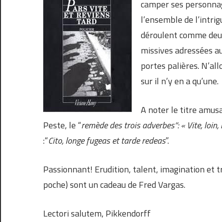
camper ses personnage
l’ensemble de l’intri
déroulent comme deux r
missives adressées au 
portes palières. N’all
sur il n’y en a qu’une.
A noter le titre amus
Peste, le “
remède des trois adverbes”: « Vite, loin, 
:“
Cito, longe fugeas et tarde redeas
”.
Passionnant! Erudition, talent, imagination et tr
poche) sont un cadeau de Fred Vargas.
Lectori salutem, Pikkendorff