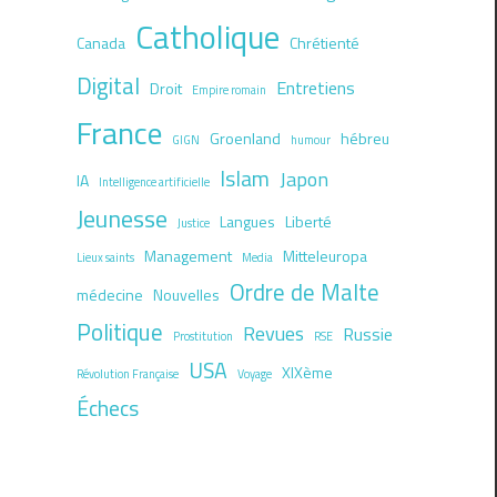
Catholique
Canada
Chrétienté
Digital
Entretiens
Droit
Empire romain
France
Groenland
hébreu
GIGN
humour
Islam
Japon
IA
Intelligence artificielle
Jeunesse
Langues
Liberté
Justice
Management
Mitteleuropa
Lieux saints
Media
Ordre de Malte
médecine
Nouvelles
Politique
Revues
Russie
Prostitution
RSE
USA
XIXème
Révolution Française
Voyage
Échecs