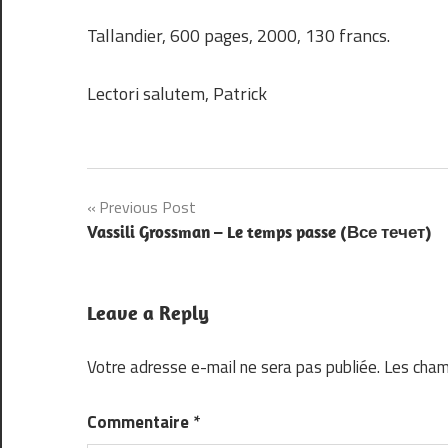
Tallandier, 600 pages, 2000, 130 francs.
Lectori salutem, Patrick
Navigation
Previous Post
Vassili Grossman – Le temps passe (Все течет)
de
l’article
Leave a Reply
Votre adresse e-mail ne sera pas publiée.
Les cham
Commentaire
*