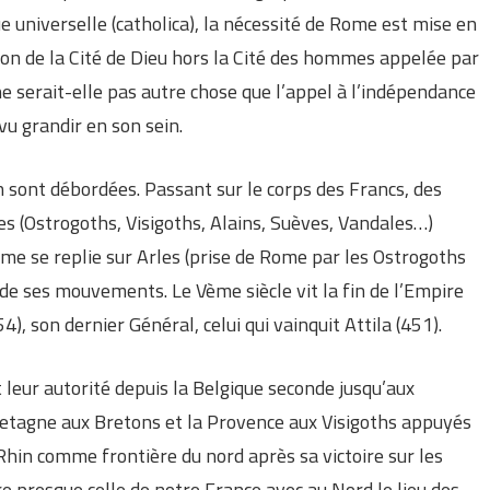
 universelle (catholica), la nécessité de Rome est mise en
tion de la Cité de Dieu hors la Cité des hommes appelée par
e serait-elle pas autre chose que l’appel à l’indépendance
 vu grandir en son sein.
n sont débordées. Passant sur le corps des Francs, des
s (Ostrogoths, Visigoths, Alains, Suèves, Vandales…)
ome se replie sur Arles (prise de Rome par les Ostrogoths
e de ses mouvements. Le Vème siècle vit la fin de l’Empire
), son dernier Général, celui qui vainquit Attila (451).
 leur autorité depuis la Belgique seconde jusqu’aux
 Bretagne aux Bretons et la Provence aux Visigoths appuyés
 Rhin comme frontière du nord après sa victoire sur les
e presque celle de notre France avec au Nord le lieu des