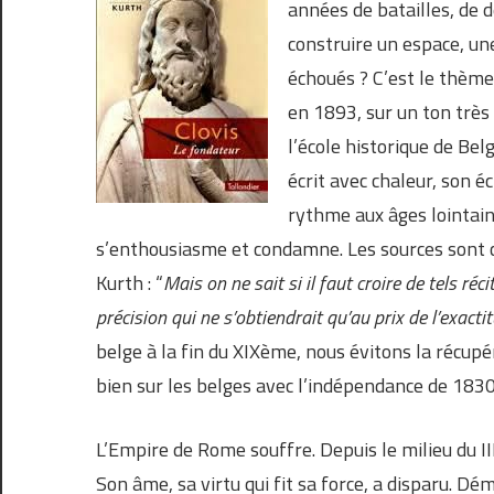
années de batailles, de d
construire un espace, une
échoués ? C’est le thème
en 1893, sur un ton très
l’école historique de Bel
écrit avec chaleur, son éc
rythme aux âges lointains
s’enthousiasme et condamne. Les sources sont c
Kurth : “
Mais on ne sait si il faut croire de tels réc
précision qui ne s’obtiendrait qu’au prix de l’exacti
belge à la fin du XIXème, nous évitons la récupér
bien sur les belges avec l’indépendance de 1830 
L’Empire de Rome souffre. Depuis le milieu du III
Son âme, sa virtu qui fit sa force, a disparu. Dé