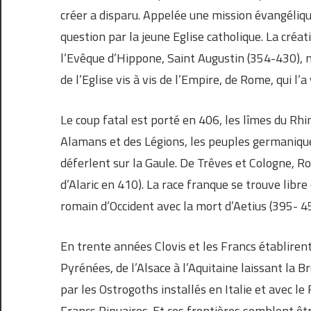
créer a disparu. Appelée une mission évangélique
question par la jeune Eglise catholique. La créa
l’Evêque d’Hippone, Saint Augustin (354-430), n
de l’Eglise vis à vis de l’Empire, de Rome, qui l’a
Le coup fatal est porté en 406, les lîmes du Rhi
Alamans et des Légions, les peuples germanique
déferlent sur la Gaule. De Trêves et Cologne, R
d’Alaric en 410). La race franque se trouve libr
romain d’Occident avec la mort d’Aetius (395- 454
En trente années Clovis et les Francs établirent
Pyrénées, de l’Alsace à l’Aquitaine laissant la
par les Ostrogoths installés en Italie et avec le
Francs Ripuaires. Et ces frontières semblent êtr