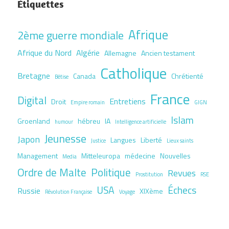
Étiquettes
Afrique
2ème guerre mondiale
Afrique du Nord
Algérie
Allemagne
Ancien testament
Catholique
Bretagne
Canada
Chrétienté
Bêtise
France
Digital
Entretiens
Droit
Empire romain
GIGN
Islam
Groenland
hébreu
IA
humour
Intelligence artificielle
Jeunesse
Japon
Langues
Liberté
Justice
Lieux saints
Management
Mitteleuropa
médecine
Nouvelles
Media
Ordre de Malte
Politique
Revues
Prostitution
RSE
USA
Échecs
Russie
XIXème
Révolution Française
Voyage