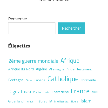
Rechercher
Rechercher
Étiquettes
Afrique
2ème guerre mondiale
Afrique du Nord
Algérie
Allemagne
Ancien testament
Catholique
Bretagne
Canada
Chrétienté
Bêtise
France
Digital
Entretiens
Droit
Empire romain
GIGN
Islam
Groenland
hébreu
IA
humour
Intelligence artificielle