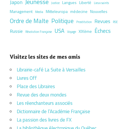
Jeunesse
Japon
Langues
Liberté
Justice
Lieux saints
Management
Mitteleuropa
médecine
Nouvelles
Media
Ordre de Malte
Politique
Revues
Prostitution
RSE
USA
Échecs
Russie
XIXème
Révolution Française
Voyage
Visitez les sites de mes amis
Librairie-café La Suite à Versailles
Livres Off
Place des Libraires
Revue des deux mondes
Les réenchanteurs associés
Dictionnaire de l’Académie Française
La passion des livres de FX
La bibliothèque électronique du Québec