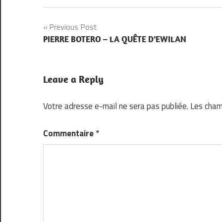
Navigation
Previous Post
PIERRE BOTERO – LA QUÊTE D’EWILAN
de
l’article
Leave a Reply
Votre adresse e-mail ne sera pas publiée.
Les cham
Commentaire
*