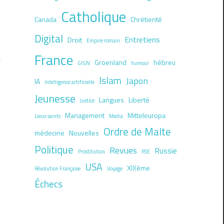
Catholique
Canada
Chrétienté
Digital
Entretiens
Droit
Empire romain
France
Groenland
hébreu
GIGN
humour
Islam
Japon
IA
Intelligence artificielle
Jeunesse
Langues
Liberté
Justice
Management
Mitteleuropa
Lieux saints
Media
Ordre de Malte
médecine
Nouvelles
Politique
Revues
Russie
Prostitution
RSE
USA
XIXème
Révolution Française
Voyage
Échecs