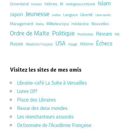
Islam
Groenland
hébreu
IA
humour
Intelligence artificielle
Jeunesse
Japon
Langues
Liberté
Justice
Lieux saints
Management
Mitteleuropa
médecine
Nouvelles
Media
Ordre de Malte
Politique
Revues
Prostitution
RSE
USA
Échecs
Russie
XIXème
Révolution Française
Voyage
Visitez les sites de mes amis
Librairie-café La Suite à Versailles
Livres Off
Place des Libraires
Revue des deux mondes
Les réenchanteurs associés
Dictionnaire de l’Académie Française