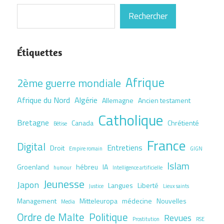
Rechercher
Étiquettes
Afrique
2ème guerre mondiale
Afrique du Nord
Algérie
Allemagne
Ancien testament
Catholique
Bretagne
Canada
Chrétienté
Bêtise
France
Digital
Entretiens
Droit
Empire romain
GIGN
Islam
Groenland
hébreu
IA
humour
Intelligence artificielle
Jeunesse
Japon
Langues
Liberté
Justice
Lieux saints
Management
Mitteleuropa
médecine
Nouvelles
Media
Ordre de Malte
Politique
Revues
Prostitution
RSE