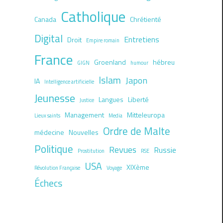
Catholique
Canada
Chrétienté
Digital
Entretiens
Droit
Empire romain
France
Groenland
hébreu
GIGN
humour
Islam
Japon
IA
Intelligence artificielle
Jeunesse
Langues
Liberté
Justice
Management
Mitteleuropa
Lieux saints
Media
Ordre de Malte
médecine
Nouvelles
Politique
Revues
Russie
Prostitution
RSE
USA
XIXème
Révolution Française
Voyage
Échecs