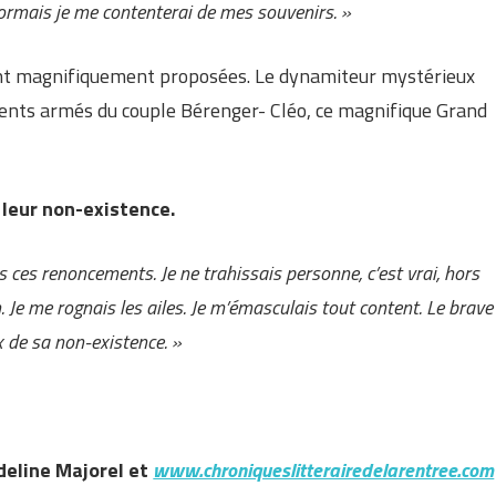
ormais je me contenterai de mes souvenirs. »
 sont magnifiquement proposées. Le dynamiteur mystérieux
ments armés du couple Bérenger- Cléo, ce magnifique Grand
 leur non-existence.
ous ces renoncements. Je ne trahissais personne, c’est vrai, hors
Je me rognais les ailes. Je m’émasculais tout content. Le brave
x de sa non-existence. »
deline Majorel et
www.chroniqueslitterairedelarentree.com