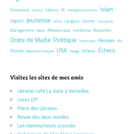
Islam
Groenland
hébreu
IA
humour
Intelligence artificielle
Jeunesse
Japon
Langues
Liberté
Justice
Lieux saints
Management
Mitteleuropa
médecine
Nouvelles
Media
Ordre de Malte
Politique
Revues
Prostitution
RSE
USA
Échecs
Russie
XIXème
Révolution Française
Voyage
Visitez les sites de mes amis
Librairie-café La Suite à Versailles
Livres Off
Place des Libraires
Revue des deux mondes
Les réenchanteurs associés