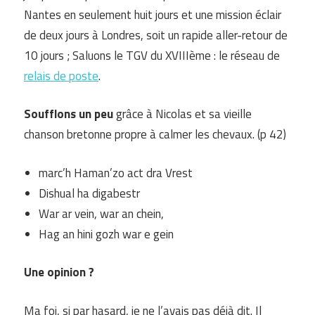
Nantes en seulement huit jours et une mission éclair
de deux jours à Londres, soit un rapide aller-retour de
10 jours ; Saluons le TGV du XVIIIème : le réseau de
relais de poste
.
Soufflons un peu
grâce à Nicolas et sa vieille
chanson bretonne propre à calmer les chevaux. (p 42)
marc’h Haman’zo act dra Vrest
Dishual ha digabestr
War ar vein, war an chein,
Hag an hini gozh war e gein
Une opinion ?
Ma foi, si par hasard, je ne l’avais pas déjà dit. Il