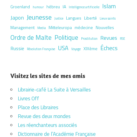
Islam
Groenland
hébreu
IA
humour
Intelligence artificielle
Jeunesse
Japon
Langues
Liberté
Justice
Lieux saints
Management
Mitteleuropa
médecine
Nouvelles
Media
Ordre de Malte
Politique
Revues
Prostitution
RSE
USA
Échecs
Russie
XIXème
Révolution Française
Voyage
Visitez les sites de mes amis
Librairie-café La Suite à Versailles
Livres Off
Place des Libraires
Revue des deux mondes
Les réenchanteurs associés
Dictionnaire de l’Académie Française