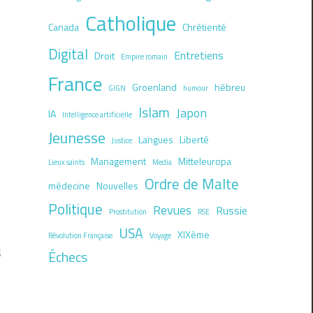
Catholique
Canada
Chrétienté
Digital
Entretiens
Droit
Empire romain
France
Groenland
hébreu
GIGN
humour
Islam
Japon
IA
Intelligence artificielle
Jeunesse
Langues
Liberté
Justice
Management
Mitteleuropa
Lieux saints
Media
Ordre de Malte
médecine
Nouvelles
Politique
Revues
Russie
Prostitution
RSE
USA
XIXème
Révolution Française
Voyage
d
Échecs