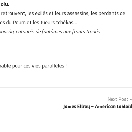
olu.
e retrouvent, les exilés et leurs assassins, les perdants de
stes du Poum et les tueurs tchékas…
oyoacàn, entourés de fantômes aux fronts troués.
nable pour ces vies parallèles !
Next Post
James Ellroy – American tabloï