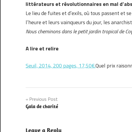
littérateurs et révolutionnaires en mal d’abs
Le lieu de fuites et d’exils, où tous passent et s
l’heure et leurs vainqueurs du jour, les anarchi
Nous cheminons dans le petit jardin tropical de C
A lire et relire
Seuil, 2014, 200 pages, 17,50€.
Quel prix raison
Navigation
Previous Post
Gala de charité
de
l’article
Leave a Reply