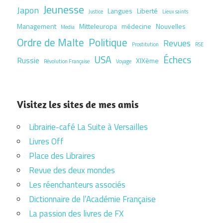
Jeunesse
Japon
Langues
Liberté
Justice
Lieux saints
Management
Mitteleuropa
médecine
Nouvelles
Media
Ordre de Malte
Politique
Revues
Prostitution
RSE
USA
Échecs
Russie
XIXème
Révolution Française
Voyage
Visitez les sites de mes amis
Librairie-café La Suite à Versailles
Livres Off
Place des Libraires
Revue des deux mondes
Les réenchanteurs associés
Dictionnaire de l’Académie Française
La passion des livres de FX