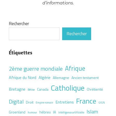
d’informations.
Rechercher
Rechercher
Étiquettes
Afrique
2ème guerre mondiale
Afrique du Nord
Algérie
Allemagne
Ancien testament
Catholique
Bretagne
Canada
Chrétienté
Bêtise
France
Digital
Entretiens
Droit
Empire romain
GIGN
Islam
Groenland
hébreu
IA
humour
Intelligence artificielle