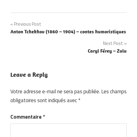
Navigation
Previous Post
Anton Tchekhov (1860 – 1904) – contes humoristiques
de
Next Post
l’article
Caryl Férey – Zulu
Leave a Reply
Votre adresse e-mail ne sera pas publiée.
Les champs
obligatoires sont indiqués avec
*
Commentaire
*