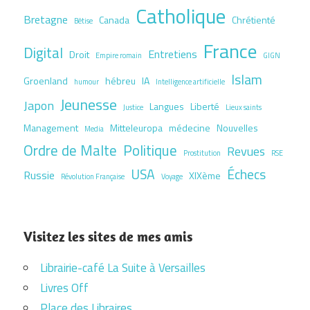
Catholique
Bretagne
Canada
Chrétienté
Bêtise
France
Digital
Entretiens
Droit
Empire romain
GIGN
Islam
Groenland
hébreu
IA
humour
Intelligence artificielle
Jeunesse
Japon
Langues
Liberté
Justice
Lieux saints
Management
Mitteleuropa
médecine
Nouvelles
Media
Ordre de Malte
Politique
Revues
Prostitution
RSE
USA
Échecs
Russie
XIXème
Révolution Française
Voyage
Visitez les sites de mes amis
Librairie-café La Suite à Versailles
Livres Off
Place des Libraires